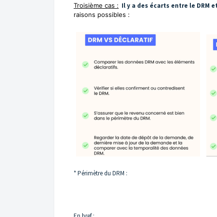
Troisième cas :
Il y a des écarts entre le DRM 
raisons possibles :
* Périmètre du DRM :
En bref :