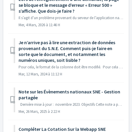
se bloque et le message d’erreur « Erreur 500 »
s’affiche. Que dois-je faire ?
Il s’agit d’un problème provenant du serveur de l’application nationale lorsqu’un trop grand nombre de demandes sont enregistrées au même moment. Nous vous ...
Mer, 4 Mars, 2026 à 11:46 H
Je n’arrive pas à lire une extraction de données
provenant du S.N.E. Comment puis-je faire en
sorte que le document, et notamment les
numéros uniques, soit lisible ?
Pour cela, le format de la colonne doit être modifié. Pour cela veuillez sélectionner la colonne des chiffres, ou les cellules concernées. Cliqu...
Mar, 12 Mars, 2024 à 11:12 H
Note sur les Évènements nationaux SNE - Gestion
partagée
Dernière mise à jour : novembre 2023. Objectifs Cette note a pour objet de clarifier l’utilisation des évènements nationaux disponibles dans le SNE. ...
Mer, 26 Mars, 2025 à 2:22 H
Compléter La Cotation Sur la Webapp SNE