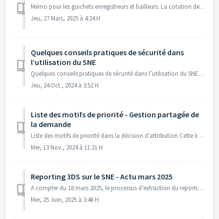
Mémo pour les guichets enregistreurs et bailleurs. La cotation des demandes de logement social sera activée le 1er septembre 2021. Sur la Webapp...
Jeu, 27 Mars, 2025 à 4:24 H
Quelques conseils pratiques de sécurité dans
l’utilisation du SNE
Quelques conseils pratiques de sécurité dans l’utilisation du SNE Afin de limiter les fuites de données personnelles, les intrusions malveillantes dans ...
Jeu, 24 Oct., 2024 à 3:52 H
Liste des motifs de priorité - Gestion partagée de
la demande
Liste des motifs de priorité dans la décision d'attribution Cette liste est amenée à évoluer. L’utilisation du Web service « Lister les motifs de pr...
Mer, 13 Nov., 2024 à 11:21 H
Reporting 3DS sur le SNE - Actu mars 2025
A compter du 18 mars 2025, le processus d’extraction du reporting 3DS évolue : les données du reporting 3DS seront désormais directement accessibles ...
Mer, 25 Juin, 2025 à 3:46 H